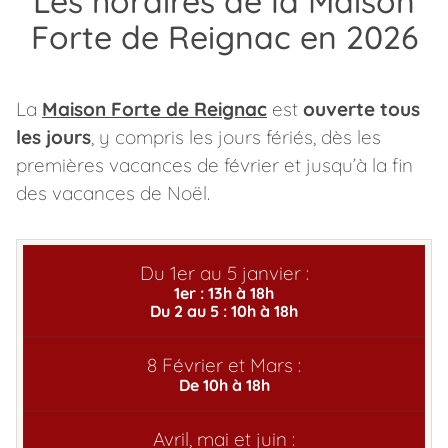
Les horaires de la Maison
Forte de Reignac en 2026
La
Maison Forte de Reignac
est
ouverte tous
les jours
, y compris les jours fériés, dès les
premières vacances de février et jusqu’à la fin
des vacances de Noël.
12
O
n
1er : 13h à 18h
Du 2 au 5 : 10h à 18h
ct
o
21
o
v
d
b
e
é
D
r
m
c
De 10h à 18h
u
8
e
b
e
J
1
F
e
r
m
A
u
e
é
S
t
e
b